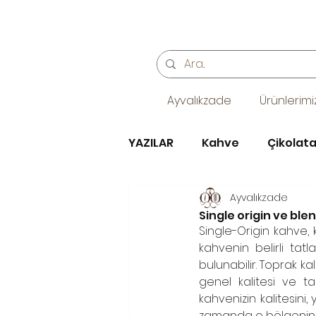
Ayvalıkzade
Ürünlerimi
YAZILAR
Kahve
Çikolat
Ayvalıkzade
kafe, coffeehouse, kahve
Single origin ve ble
Single-Origin kahve, k
kahvenin belirli tatla
Söz, Kız isteme ve Nişan Çi
bulunabilir. Toprak ka
genel kalitesi ve ta
kahvenizin kalitesini
zamanda o bölgenin ü