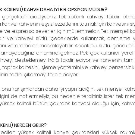
TEK KÖKENLİ) KAHVE DAHA İYİ BİR OPSİYON MUDUR?
gerçekten ciddiyseniz, tek kökenli kahveyi takdir etme
enli kahve, kahvenin eşsiz lezzetlerini tatmak için kahvesini 
 ve espresso severler için mükemmeldir. Tek menşeli ka
ir ve kahveyi sütlü içeceklerde kullanmak, demleme y
nı ve aromaları maskeleyebilir. Ancak bu, sütlü içecekleri 
anamayacağınız anlamına gelmez. Pek çok kullanıcı, yerel
kahveyi desteklemeyi hâlâ takdir ediyor ve kahvenin tam
ı, toprak kalitesini, işleme yöntemini ve kahveyi benzersiz 
nin tadını çıkarmayı tercih ediyor.
 onu karışımlardan daha iyi yapmadığını, tek menşeli kahv
ğini de not etmeliyiz, bu nedenle tercihiniz ister tek menşe
yüksek kaliteli bütün çekirdek kahvesi olduğu için, kahve
KENLİ) NERDEN GELİR?
edilen yüksek kaliteli kahve çekirdekleri yüksek rakım