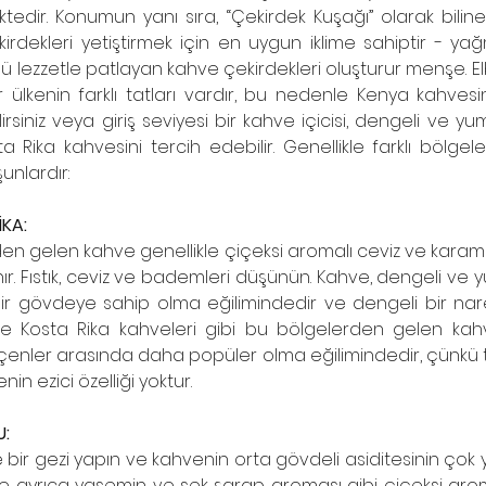
ktedir. Konumun yanı sıra, “Çekirdek Kuşağı” olarak bili
çekirdekleri yetiştirmek için en uygun iklime sahiptir - y
ü lezzetle patlayan kahve çekirdekleri oluşturur menşe. Elb
lkenin farklı tatları vardır, bu nedenle Kenya kahvesini
lirsiniz veya giriş seviyesi bir kahve içicisi, dengeli ve yum
Rika kahvesini tercih edebilir. Genellikle farklı bölgel
 şunlardır:
KA:
en gelen kahve genellikle çiçeksi aromalı ceviz ve karame
ır. Fıstık, ceviz ve bademleri düşünün. Kahve, dengeli ve 
bir gövdeye sahip olma eğilimindedir ve dengeli bir nare
ve Kosta Rika kahveleri gibi bu bölgelerden gelen kahv
çenler arasında daha popüler olma eğilimindedir, çünkü tatl
n ezici özelliği yoktur. 
U:
 bir gezi yapın ve kahvenin orta gövdeli asiditesinin çok
e ayrıca yasemin ve sek şarap aroması gibi çiçeksi arom