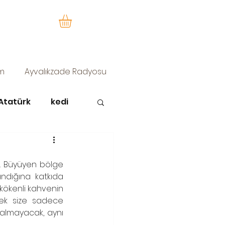
im
Ayvalıkzade Radyosu
Atatürk
kedi
zürafa sofi
ir. Büyüyen bölge 
andığına katkıda 
kökenli kahvenin 
mek size sadece 
kalmayacak, aynı 