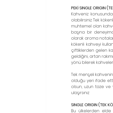
PEKİ SINGLE ORIGIN (
Kahveniz konusunda 
olabilirsiniz. Tek kök
muhtemel olan kahve
başına bir deneyimd
olarak aroma notaları
kökenli kahveyi kull
çiftliklerden gelen 
geldiğini, artan rakım
yönü bilerek kahveleri
Tek menşeli kahvenin
olduğu yeri ifade etti
olsun, uzun taze ve 
ulaşırsınız
SINGLE ORIGIN (TEK KÖ
Bu ülkelerden elde 