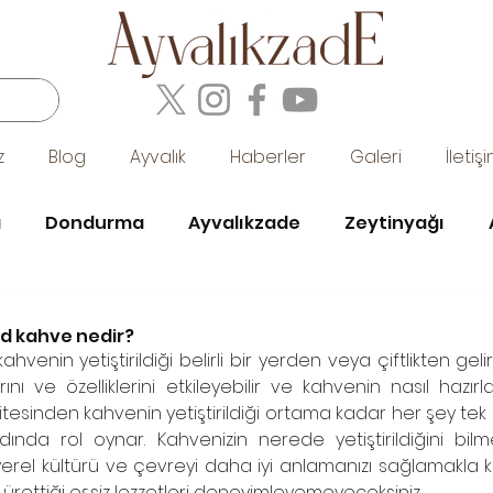
z
Blog
Ayvalık
Haberler
Galeri
İletiş
a
Dondurma
Ayvalıkzade
Zeytinyağı
hane
eski ayvalık fotoğrafları
ayvalık ve müzik
nd kahve nedir?
ahvenin yetiştirildiği belirli bir yerden veya çiftlikten gel
rını ve özelliklerini etkileyebilir ve kahvenin nasıl hazırl
kolatası
litesinden kahvenin yetiştirildiği ortama kadar her şey tek 
dında rol oynar. Kahvenizin nerede yetiştirildiğini bil
, yerel kültürü ve çevreyi daha iyi anlamanızı sağlamakla 
rettiği eşsiz lezzetleri deneyimleyemeyeceksiniz.