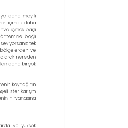
ye daha meyilli 
siyah içmesi daha 
hve içmek başlı 
öntemine bağlı 
seviyorsanız tek 
 bölgelerden ve 
 olarak nereden 
kılan daha birçok 
enin kaynağının 
li ister karışım 
nin nirvanasına 
larda ve yüksek 