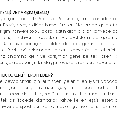
KENLİ) VE KARIŞIM (BLEND)
eye işaret edebilir: Arap ve Robusta çekirdeklerinden ol
, Brezilya veya diğer kahve üreten ülkelerden gelen far
ışımı. Kahveyi toplu olarak satın alan alıcılar, kahvede da
i için kahvenin lezzetlerini ve özelliklerini dengelemek
ar. Bu, kahve içen için idealden daha az görünse de, bu a
farklı bölgelerinden gelen kahvenin lezzetlerini ve
niz anlamına gelir ve karışımlar genellikle tek kökenl
 çekirdek karışımlarıyla gitmek size biraz para kazandırabi
TEK KÖKENLİ) TERCİH EDİLİR?
e cevaplamak için elimizden gelenin en iyisini yapacağı
n hoşlanan biriyseniz, üzüm çeşidinin sadece tadı deği
iği bölgeyi de etkileyeceğini bilirsiniz. Tek menşeli kah
ni tek bir ifadede damıtarak kahve ile en eşsiz lezzet 
 Kahveyi perspektiften keşfetmekle ilgileniyorsanız, tek 