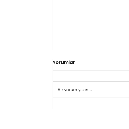
Yorumlar
Bir yorum yazın...
En Güzel Kahve Şiirleri