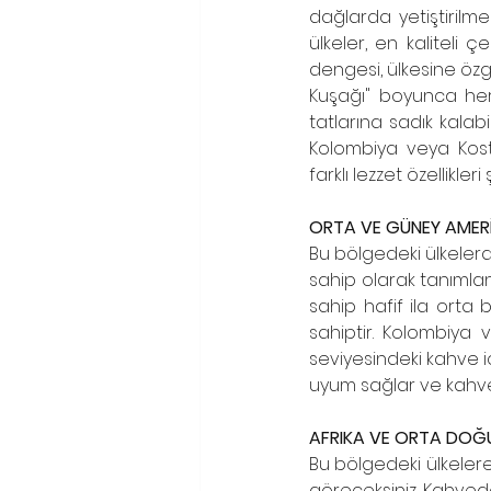
dağlarda yetiştirilme
ülkeler, en kaliteli 
dengesi, ülkesine özg
Kuşağı" boyunca her ü
tatlarına sadık kalabi
Kolombiya veya Kosta 
farklı lezzet özellikleri
ORTA VE GÜNEY AMERİ
Bu bölgedeki ülkelerd
sahip olarak tanımlan
sahip hafif ila orta 
sahiptir. Kolombiya 
seviyesindeki kahve i
uyum sağlar ve kahveni
AFRIKA VE ORTA DOĞ
Bu bölgedeki ülkelere
göreceksiniz. Kahved