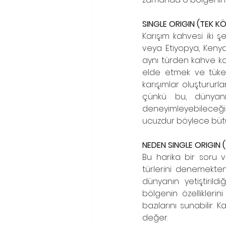
SINGLE ORIGIN (TEK KÖ
Karışım kahvesi iki ş
veya Etiyopya, Kenya
aynı türden kahve kar
elde etmek ve tüketic
karışımlar oluştururl
çünkü bu, dünyanın 
deneyimleyebileceği
ucuzdur böylece bütün
NEDEN SINGLE ORIGIN (
Bu harika bir soru v
türlerini denemekte
dünyanın yetiştirild
bölgenin özellikleri
bazılarını sunabilir.
değer.