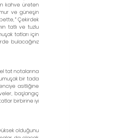
nen kahve üreten 
ağmur ve güneşin 
ette, “ Çekirdek 
n tatlı ve tuzlu 
uşak tatları için 
erde bulacağınız 
l tat notalarına 
yumuşak bir tada 
nciye asitliğine 
eler, başlangıç 
ar birbirine iyi 
 yüksek olduğunu 
alar da olacak. 