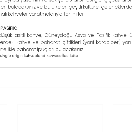
eri bulacaksınız ve bu ülkeler, çeşitli kültürel geleneklerde sı
lı kahveler yaratmalarıyla tanınırlar. 
ASİFİK:
 düşük asitli kahve, Güneydoğu Asya ve Pasifik kahve ü
lerdeki kahve ve baharat çiftlikleri (yani karabiber) yan
likle baharat ipuçları bulacaksınız. 
single origin kahve
blend kahve
coffee latte