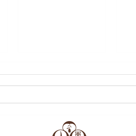
Ayva
Dünyanın En Ünlü Kafe’si