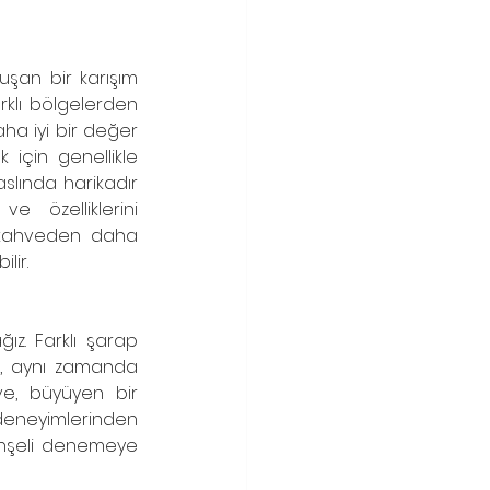
uşan bir karışım 
klı bölgelerden 
ha iyi bir değer 
 için genellikle 
slında harikadır 
 özelliklerini 
i kahveden daha 
lir.
z. Farklı şarap 
l, aynı zamanda 
ve, büyüyen bir 
deneyimlerinden 
menşeli denemeye 