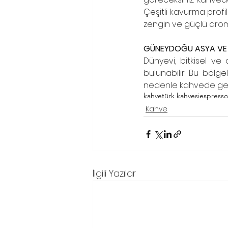
Çeşitli kavurma profill
zengin ve güçlü aroma
GÜNEYDOĞU ASYA VE P
Dünyevi, bitkisel ve
bulunabilir. Bu bölge
nedenle kahvede genel
kahve
türk kahvesi
espresso
Kahve
İlgili Yazılar