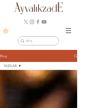
Blog
YAZILAR
YAZILAR
Kahve
Çikolata
Dondurma
Ayvalıkzade