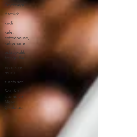
Zeytinyağı
Atatürk
kedi
kafe,
coffeehouse,
kahvehane
eski ayvalık
fotoğrafları
ayvalık ve
müzik
zürafa sofi
Söz, Kız
isteme ve
Nişan
Çikolatası