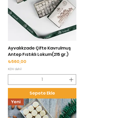
Ayvalıkzade Çifte Kavrulmuş
Antep Fıstıklı Lokum(215 gr.)
Fiyat
₺560,00
KDV dahil
Sepete Ekle
Yeni