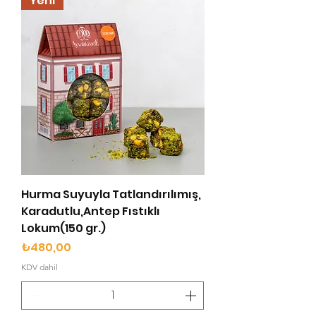
Yeni
Hurma Suyuyla Tatlandırılımış,
Karadutlu,Antep Fıstıklı
Lokum(150 gr.)
Fiyat
₺480,00
KDV dahil