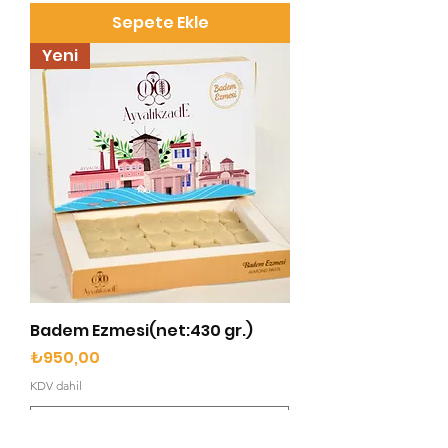
Sepete Ekle
Yeni
Badem Ezmesi(net:430 gr.)
Fiyat
₺950,00
KDV dahil