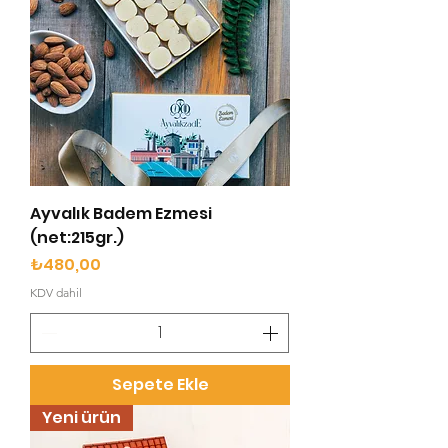
Ayvalık Badem Ezmesi
(net:215gr.)
Fiyat
₺480,00
KDV dahil
Sepete Ekle
Yeni ürün