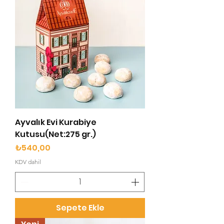
Ayvalık Evi Kurabiye
Kutusu(Net:275 gr.)
Fiyat
₺540,00
KDV dahil
Sepete Ekle