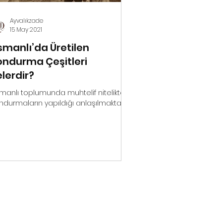
Ayvalıkzade
15 May 2021
manlı’da Üretilen
ndurma Çeşitleri
lerdir?
manlı toplumunda muhtelif nitelikte
durmaların yapıldığı anlaşılmaktadır.