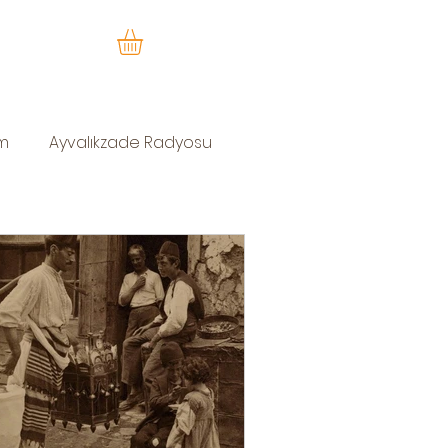
im
Ayvalıkzade Radyosu