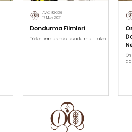
Ayvalıkzade
17 May 2021
Dondurma Filmleri
Os
Do
Türk sinemasında dondurma filmleri
Ne
Os
don