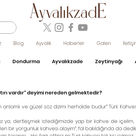
z
Blog
Ayvalık
Haberler
Galeri
İletiş
a
Dondurma
Ayvalıkzade
Zeytinyağı
hane
eski ayvalık fotoğrafları
ayvalık ve müzik
atırı vardır" deyimi nereden gelmektedir?
anlamlı ve güzel söz dizimi herhalde budur” Türk Kahvesi’nin
kolatası
ız ya, dertleşmek istediğimizde yap bir kahve de içelim, 
ya” Ben bir yorgunluk kahvesi alayım”, fal bakıldığında da d
an terapisi … Hiç fark ettiniz mi Türk kahvesi tek kişi içilmez…