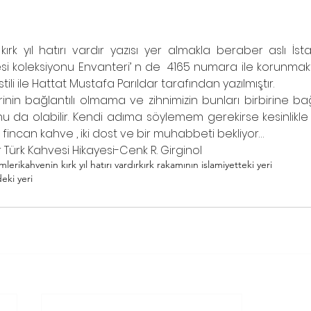
rk yıl hatırı vardır yazısı yer almakla beraber aslı İst
si koleksiyonu Envanteri’ n de  4165 numara ile korunmaktad
 stili ile Hattat Mustafa Parıldar tarafından yazılmıştır. 
irinin bağlantılı olmama ve zihnimizin bunları birbirine ba
u da olabilir. Kendi adıma söylemem gerekirse kesinlik
 fincan kahve , iki dost ve bir muhabbeti bekliyor…
 Türk Kahvesi Hikayesi-Cenk R. Girginol
mleri
kahvenin kırk yıl hatırı vardır
kırk rakamının islamiyetteki yeri
eki yeri