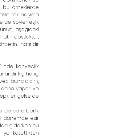
m bu örneklerde 
asla tek başıma 
de söyler eşlik 
ünün, aşağıdaki 
tır dostluktur, 
betin hatırıdır 
 nde kahvecilik 
. Bir kişi hariç. 
eci buna aldırış 
e daha yapar ve 
epkiler gelse de 
 de seferberlik 
 O dönemde esir 
olda giderken bu 
yol katettikten 