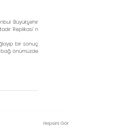
anbul Büyükşehir 
ır. Replikası' n 
ğlayıp bir sonuç 
le bağ önümüzde 
Hepsini Gör