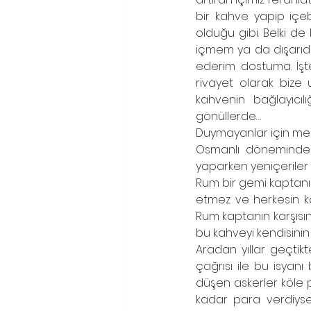
bir kahve yapıp içeb
olduğu gibi. Belki d
içmem ya da dışarıda
ederim dostuma. İşte
rivayet olarak bize 
kahvenin bağlayıcılı
gönüllerde…
Duymayanlar için meşh
Osmanlı döneminde Ü
yaparken yeniçeriler b
Rum bir gemi kaptanı!
etmez ve herkesin ka
Rum kaptanın karşısın
bu kahveyi kendisinin
Aradan yıllar geçtik
çağrısı ile bu isyan
düşen askerler köle p
kadar para verdiyse 