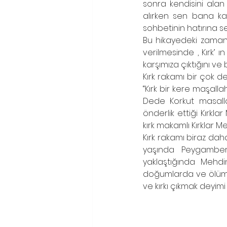
sonra kendisini alan 
alırken sen bana ka
sohbetinin hatırına se
Bu hikayedeki zaman d
verilmesinde , Kırk’ 
karşımıza çıktığını v
Kırk rakamı bir çok d
“Kırk bir kere maşalla
Dede Korkut masallar
önderlik ettiği Kırkla
kırk makamlı Kırklar Me
Kırk rakamı biraz daha
yaşında Peygamberl
yaklaştığında Mehdi
doğumlarda ve ölüml
ve kırkı çıkmak deyimi