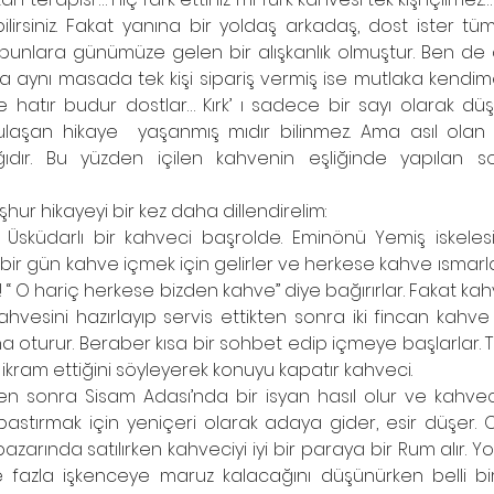
ilirsiniz. Fakat yanına bir yoldaş arkadaş, dost ister tü
e bunlara günümüze gelen bir alışkanlık olmuştur. Ben de 
 aynı masada tek kişi sipariş vermiş ise mutlaka kendime 
 hatır budur dostlar… Kırk’ ı sadece bir sayı olarak düş
ulaşan hikaye  yaşanmış mıdır bilinmez. Ama asıl olan ha
ğıdır. Bu yüzden içilen kahvenin eşliğinde yapılan soh
ur hikayeyi bir kez daha dillendirelim:
sküdarlı bir kahveci başrolde. Eminönü Yemiş iskelesi’
ir gün kahve içmek için gelirler ve herkese kahve ısmarlarlar
 “ O hariç herkese bizden kahve” diye bağırırlar. Fakat kahv
hvesini hazırlayıp servis ettikten sonra iki fincan kahv
a oturur. Beraber kısa bir sohbet edip içmeye başlarlar. T
 ikram ettiğini söyleyerek konuyu kapatır kahveci.
ten sonra Sisam Adası’nda bir isyan hasıl olur ve kahveci
ı bastırmak için yeniçeri olarak adaya gider, esir düşer.
azarında satılırken kahveciyi iyi bir paraya bir Rum alır. Y
fazla işkenceye maruz kalacağını düşünürken belli bir 