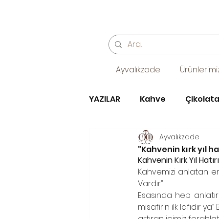
Ayvalıkzade
Ürünlerimi
YAZILAR
Kahve
Çikolat
Ayvalıkzade
kafe, coffeehouse, kahve
"Kahvenin kırk yıl h
Kahvenin Kırk Yıl Hatırı
Kahvemizi anlatan en 
Söz, Kız isteme ve Nişan Çi
Vardır”
Esasında hep anlatır
misafirin ilk lafıdır 
artıran içimiz ferahlat