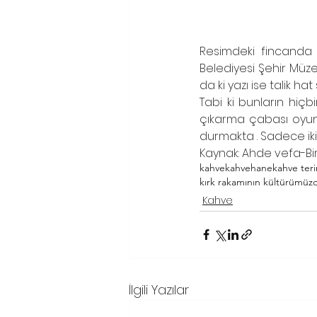
Resimdeki fincanda kı
Belediyesi Şehir Müze
da ki yazı ise talik hat
Tabi ki bunların hiçb
çıkarma çabası oyun
durmakta . Sadece iki
Kaynak: Ahde vefa-Bir
kahve
kahvehane
kahve teri
kırk rakamının kültürümüzd
Kahve
İlgili Yazılar