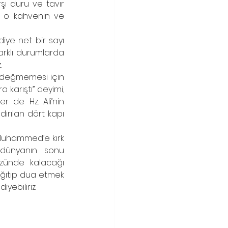
şı duru ve tavır 
 o kahvenin ve 
iye net bir sayı 
arklı durumlarda 
.
r değmemesi için 
 karıştı” deyimi, 
 de Hz. Ali’nin 
ırılan dört kapı 
 Muhammed’e kırk 
 dünyanın sonu 
zünde kalacağı 
ıtıp dua etmek 
yebiliriz. 