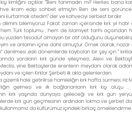
kişi kimliğini açıklar. “Beni tanımadın mı? Herkes bana kar
hve ikram edip sohbet etmiştin. Ben de seni görünce
ni kurtarmak istedim” der ve kahveciyi serbest bırakır.
ilimini bilemiyoruz. Fakat zaman içerisinde kırk yıl hatır d
ın hem Türk toplumu , hem de İslamiyet tarihi açısından f
e bu yüzden tesadüf olmayan bir atıf olduğunu düşünebiliriz
eyim ve anlamın içine dahil olmuştur. Örnek olarak; naza
h” denilmesi ,eski dönemlerde kaybolan bir şey için “ kırklara
ında yaraların kırk günde iyileşmesi, Alevi ve Bektaşiler
r Meclisi, yine Bektaşilerde erenlerin meydanı olarak adland
ydanı ve içilen Kırklar Şerbeti ilk akla gelenlerden.
 gizemli hale getirilirse hamileliğin kırk hafta sürmesi, Hz
iğin gelmesi ve ilk bağlananların kırk kişi oluşu ,
nin kırk yaşında dünyaya geleceği ve kırk gün yeryü
erde kırk gün geçmesinin ardından lokma ve şerbet dağ
 kullanmamız da kültürümüz içindeki birkaç örneklendirme di