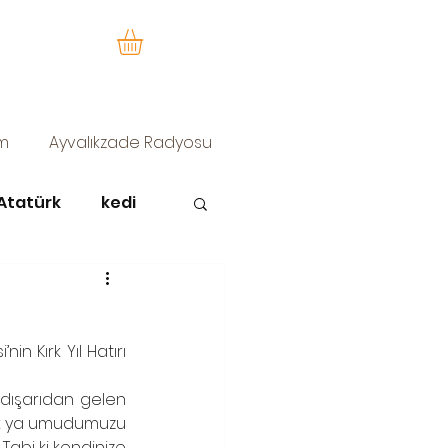
im
Ayvalıkzade Radyosu
Atatürk
kedi
zürafa sofi
 Kırk Yıl Hatırı 
dışarıdan gelen 
edik ya umudumuzu 
 Tabi ki kendinize 