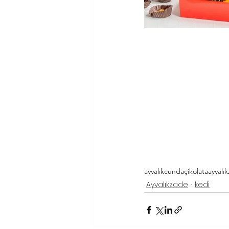
ayvalık
cunda
çikolata
ayvalı
Ayvalıkzade
kedi