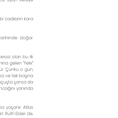
i cadıların kara 
arihinde doğar. 
essiz olan bu ilk 
na gelen “felix” 
ür. Çünkü o gün, 
iz ve tek başına 
 uçuşta şansa da 
uncağını yanında 
 yaşanır. Atlas 
. Ruth Elder de, 