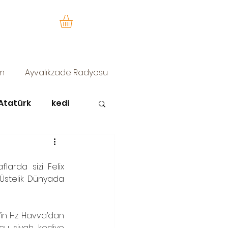
im
Ayvalıkzade Radyosu
Atatürk
kedi
zürafa sofi
larda sizi Felix 
 Üstelik Dünyada 
’in Hz Havva’dan 
cu siyah kediye 