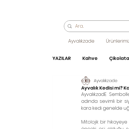
Ayvalıkzade
Ürünlerimi
YAZILAR
Kahve
Çikolat
Ayvalıkzade
kafe, coffeehouse, kahve
Ayvalık Kedisi mi? Ka
AyvalıkzadE Semboller
adında sevimli bir si
Söz, Kız isteme ve Nişan Çi
kara kedi genelde uğur
Mitolojik bir hikayey
önceki eşi olduğu sö