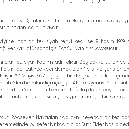
salında ve Şirinler çizgi filminin Gargamel’inde olduğu gib
asının nedeni de bu olaydır.
diğine inanılan tek siyah renkli kedi ise 9 Kasım 1919 t
ğı yer, karikatür sanatçısı Pat Sullivan’ın stüdyosudur.
nı olan bu siyah kedinin adı Felix’tir. Beş dakika süren ve s
Felix’in adı, Latince kedi demek olan “felis” ve şans anlamı
lmiştir. 20 Mayıs 1927 uçuş tarihinde çok önemli bir günd
rika’dan havalandığı uçağıyla Atlas Okyanusu’nu kesintis
vanını Paris’e konarak kazanmıştır. Ünlü pilotun böylesi bir
bette. Lindbergh, kendisine şans getirmesi için bir Felix oy
k’un Roosevelt Havaalanın’da aynı heyecan bir kez daha
mesinde bu sefer bir kadın pilot Ruth Elder başroldedir!..