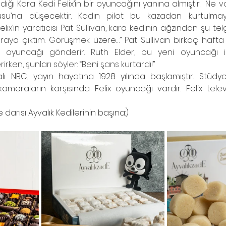
ığı Kara Kedi Felix’in bir oyuncağını yanına almıştır.  Ne var
u’na düşecektir. Kadın pilot bu kazadan kurtulmayı 
x’in yaratıcısı Pat Sullivan, kara kedinin ağzından şu telg
 karaya çıktım. Görüşmek üzere…” Pat Sullivan birkaç haft
ix oyuncağı gönderir. Ruth Elder, bu yeni oyuncağı il
ken, şunları söyler: “Beni şans kurtardı!” 
lı NBC, yayın hayatına 1928 yılında başlamıştır. Stüdyo’
eraların karşısında Felix oyuncağı vardır. Felix televi
darısı Ayvalık Kedilerinin başına:) 