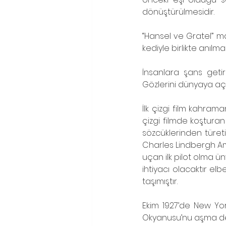
dönüştürülmesidir.
“Hansel ve Gratel” ma
kediyle birlikte anılm
İnsanlara şans getir
Gözlerini dünyaya açtı
İlk çizgi film kahrama
çizgi filmde koşturan 
sözcüklerinden türeti
Charles Lindbergh Ame
uçan ilk pilot olma ün
ihtiyacı olacaktır el
taşımıştır.
Ekim 1927’de New Yor
Okyanusu’nu aşma dene