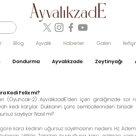
z
Blog
Ayvalık
Haberler
Galeri
İletiş
a
Dondurma
Ayvalıkzade
Zeytinyağı
hane
eski ayvalık fotoğrafları
ayvalık ve müzik
ra Kedi Felix mi?
i (Oyuncak-2): AyvalıkzadE'den içeri girdiğinizde sol raf
yah kedi karşılar. Dükkanın şans sembollerinden birisidir.
kolatası
suz sayılıyor. Nasıl mı?
e göre kara kedinin uğursuz sayılmasının nedeni; Hz. Adem
ylenen Lilith’in Tanrı’nın buyruğuna karşı gelmesi sonu