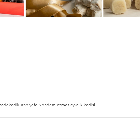
kzade
kedi
kurabiye
felix
badem ezmesi
ayvalık kedisi