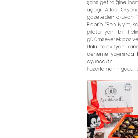
şans getirdiğine inand
uçağı Atlas Okyanus
gazeteden okuyan Feli
Elder’e: “Ben iyiyim,
pilota yeni bir Fel
gülümseyerek poz verir
Ünlü televizyon kana
deneme yayınında kam
oyuncaktır.
Pazarlamanın gücü ile 