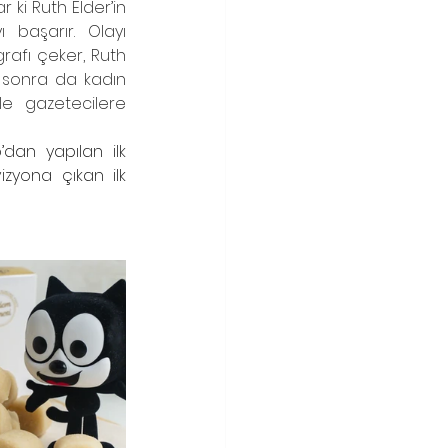
 ki Ruth Elder’in 
başarır. Olayı 
rafı çeker, Ruth 
a sonra da kadın 
e gazetecilere 
dan yapılan ilk 
zyona çıkan ilk 