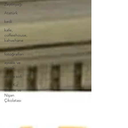
Zeytinyağı
Atatürk
kedi
kafe,
coffeehouse,
kahvehane
eski ayvalık
fotoğrafları
ayvalık ve
müzik
zürafa sofi
Söz, Kız
isteme ve
Nişan
Çikolatası