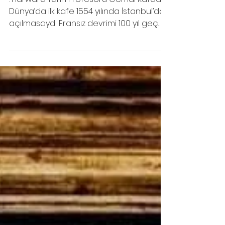
Devrim ve Ayvalık
: Harward Tarih Profesörü Cemal Kafadar
Dünya’da ilk kafe 1554 yılında İstanbul’da
açılmasaydı Fransız devrimi 100 yıl geç
olurdu dedi