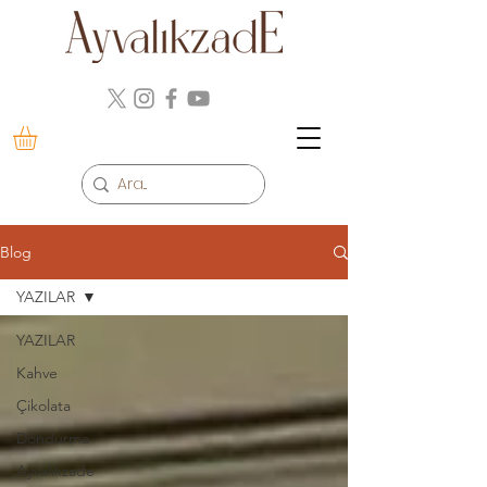
Blog
YAZILAR
YAZILAR
Kahve
Çikolata
Dondurma
Ayvalıkzade