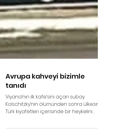
Avrupa kahveyi bizimle
tanıdı
Viyana’nın ilk kafe’sini açan subay
Kolschitzky’nin ölümünden sonra ülkesine
Türk kıyafetleri içerisinde bir heykelini
dikmişler