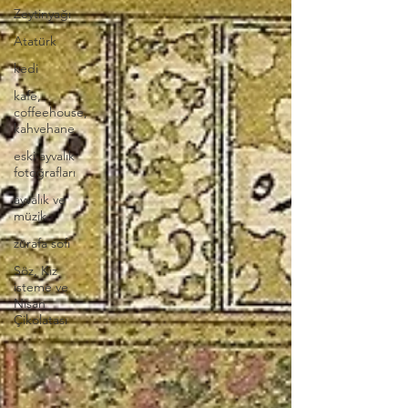
Zeytinyağı
Atatürk
kedi
kafe,
coffeehouse,
kahvehane
eski ayvalık
fotoğrafları
ayvalık ve
müzik
zürafa sofi
Söz, Kız
isteme ve
Nişan
Çikolatası