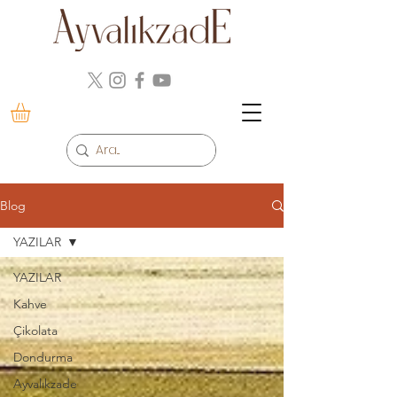
Blog
YAZILAR
YAZILAR
Kahve
Çikolata
Dondurma
Ayvalıkzade