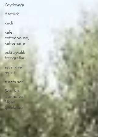
Zeytinyağı
Atatürk
kedi
kafe,
coffeehouse,
kahvehane
eski ayvalık
fotoğrafları
ayvalık ve
müzik
zürafa sofi
Söz, Kız
isteme ve
Nişan
Çikolatası