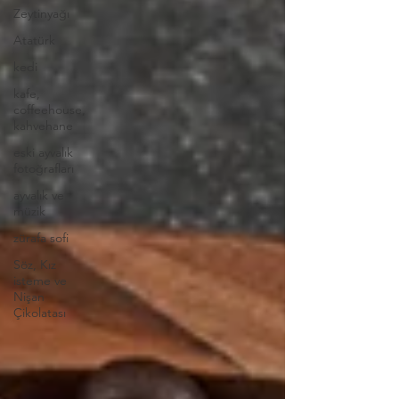
Zeytinyağı
Atatürk
kedi
kafe,
coffeehouse,
kahvehane
eski ayvalık
fotoğrafları
ayvalık ve
müzik
zürafa sofi
Söz, Kız
isteme ve
Nişan
Çikolatası