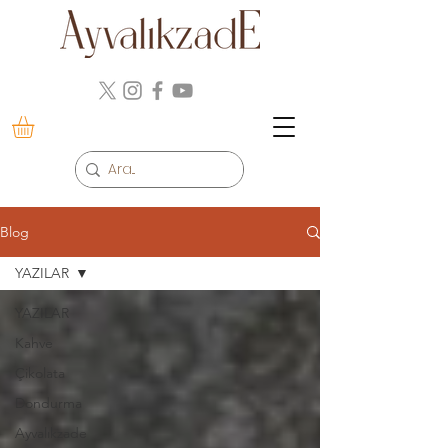
Blog
YAZILAR
YAZILAR
Kahve
Çikolata
Dondurma
Ayvalıkzade