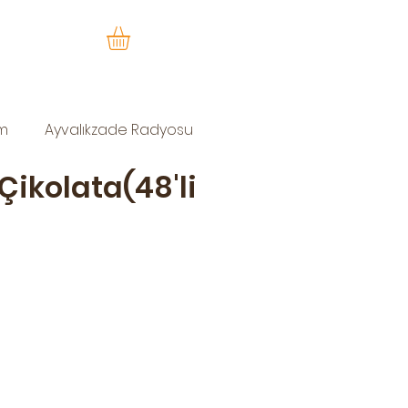
im
Ayvalıkzade Radyosu
ikolata(48'li
at