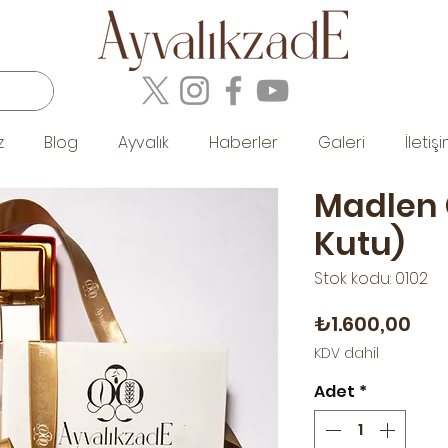
z
Blog
Ayvalık
Haberler
Galeri
İletiş
Madlen Ç
Kutu)
Stok kodu: 0102
Fiy
₺1.600,00
KDV dahil
Adet
*