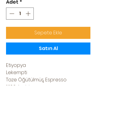
Adet
*
Sepete Ekle
Satın Al
Etiyopya
Lekempti
Taze Öğütülmüş Espresso
%100 Arabica
Valfli paket