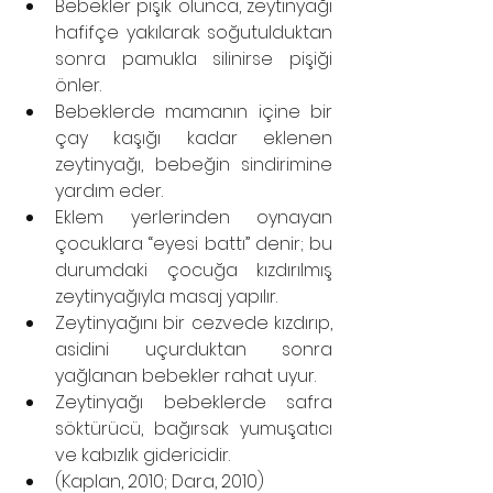
Bebekler pişik olunca, zeytinyağı 
hafifçe yakılarak soğutulduktan 
sonra pamukla silinirse pişiği 
önler.
Bebeklerde mamanın içine bir 
çay kaşığı kadar eklenen 
zeytinyağı, bebeğin sindirimine 
yardım eder.
Eklem yerlerinden oynayan 
çocuklara “eyesi battı” denir; bu 
durumdaki çocuğa kızdırılmış 
zeytinyağıyla masaj yapılır.
Zeytinyağını bir cezvede kızdırıp, 
asidini uçurduktan sonra 
yağlanan bebekler rahat uyur.
Zeytinyağı bebeklerde safra 
söktürücü, bağırsak yumuşatıcı 
ve kabızlık gidericidir.
(Kaplan, 2010; Dara, 2010)