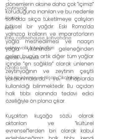
dönemlerin aksine daha çok “içimizi” 
Zeytinyağı
koruduğuna inanılan ve bu nedenle 
Atatürk
sofrada sıkça tüketilmeye çalışılan 
bitkisel bir yağdır. Eski Roma’da 
kedi
yalnızca kralların ve imparatorların 
kafe, coffeehouse, kahvehane
yağla meshedilmesi ve naaşın 
eski ayvalık fotoğrafları
yağla yıkanması geleneğinden 
gelen; bugün artık diğer tüm yağlar 
ayvalık ve müzik
içinde “en sağlıklısı” olarak ünlenen 
zürafa sofi
zeytinyağının ve zeytinin çeşitli 
Söz, Kız isteme ve Nişan Çikolatası
yaralanmalarda ve iltihaplarda 
kullanıldığı bilinmektedir. Bu açıdan 
halk tıbbı alanında tedavi edici 
özelliğiyle ön plana çıkar.
Kuşaktan kuşağa sözlü olarak 
aktarılan ve “kültürel 
evrensel”lerden biri olarak kabul 
edebileceğimiz halk tıbbı, kendi 