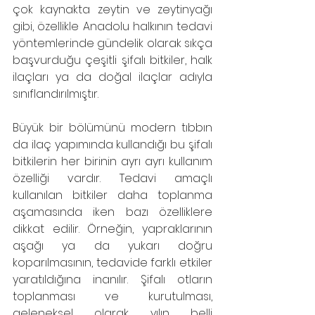
çok kaynakta zeytin ve zeytinyağı 
gibi, özellikle Anadolu halkının tedavi 
yöntemlerinde gündelik olarak sıkça 
başvurduğu çeşitli şifalı bitkiler, halk 
ilaçları ya da doğal ilaçlar adıyla 
sınıflandırılmıştır.
Büyük bir bölümünü modern tıbbın 
da ilaç yapımında kullandığı bu şifalı 
bitkilerin her birinin ayrı ayrı kullanım 
özelliği vardır. Tedavi amaçlı 
kullanılan bitkiler daha toplanma 
aşamasında iken bazı özelliklere 
dikkat edilir. Örneğin, yapraklarının 
aşağı ya da yukarı doğru 
koparılmasının, tedavide farklı etkiler 
yaratıldığına inanılır. Şifalı otların 
toplanması ve kurutulması, 
geleneksel olarak yılın belli 