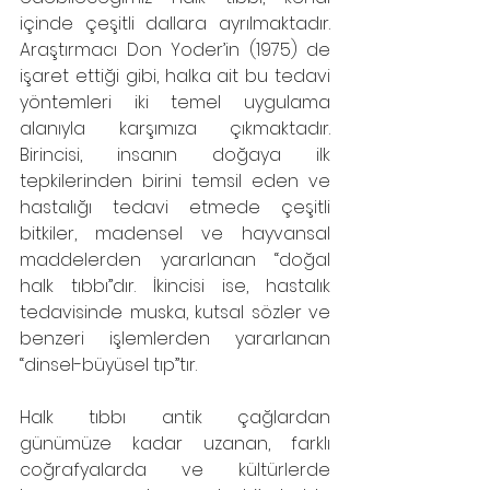
içinde çeşitli dallara ayrılmaktadır. 
Araştırmacı Don Yoder’in (1975) de 
işaret ettiği gibi, halka ait bu tedavi 
yöntemleri iki temel uygulama 
alanıyla karşımıza çıkmaktadır. 
Birincisi, insanın doğaya ilk 
tepkilerinden birini temsil eden ve 
hastalığı tedavi etmede çeşitli 
bitkiler, madensel ve hayvansal 
maddelerden yararlanan “doğal 
halk tıbbı”dır. İkincisi ise, hastalık 
tedavisinde muska, kutsal sözler ve 
benzeri işlemlerden yararlanan 
“dinsel-büyüsel tıp”tır.
Halk tıbbı antik çağlardan 
günümüze kadar uzanan, farklı 
coğrafyalarda ve kültürlerde 