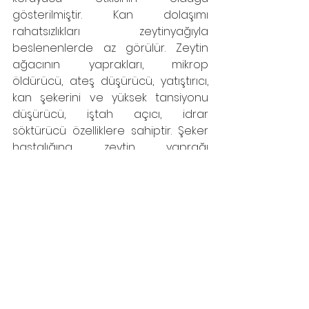
gösterilmiştir. Kan dolaşımı 
rahatsızlıkları zeytinyağıyla 
beslenenlerde az görülür. Zeytin 
ağacının yaprakları, mikrop 
öldürücü, ateş düşürücü, yatıştırıcı, 
kan şekerini ve yüksek tansiyonu 
düşürücü, iştah açıcı, idrar 
söktürücü özelliklere sahiptir. Şeker 
hastalığına zeytin yaprağı 
önerilirken; Oleuropein adlı 
maddeden hareketle 
vücudumuzda oluşan
eleanolic asit, virüs ve mikrop yok 
edici ve AIDS’i önleyici özelliği 
vurgulanmaktadır .
Halk tıbbının özellikle şifalı bitkilerle 
ilgili bilgi ve uygulamalarının modern 