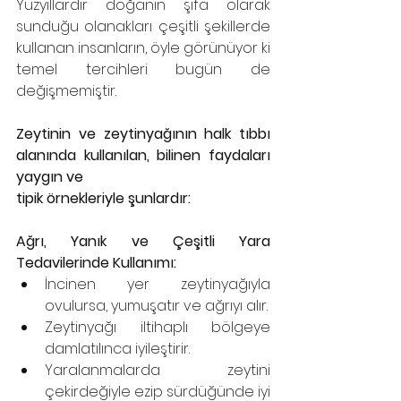
Yüzyıllardır doğanın şifa olarak 
sunduğu olanakları çeşitli şekillerde 
kullanan insanların, öyle görünüyor ki 
temel tercihleri bugün de 
değişmemiştir.
Zeytinin ve zeytinyağının halk tıbbı 
alanında kullanılan, bilinen faydaları 
yaygın ve
tipik örnekleriyle şunlardır:
Ağrı, Yanık ve Çeşitli Yara 
Tedavilerinde Kullanımı:
İncinen yer zeytinyağıyla 
ovulursa, yumuşatır ve ağrıyı alır.
Zeytinyağı iltihaplı bölgeye 
damlatılınca iyileştirir.
Yaralanmalarda zeytini 
çekirdeğiyle ezip sürdüğünde iyi 