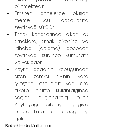
bilinmektedir.
Emziren annelerde oluşan 
meme ucu çatlaklarına 
zeytinyağı sürülür.
Tırnak kenarlarında çıkan ek 
tırnaklara, tırnak dikenine ve 
iltihaba (dolama) geceden 
zeytinyağı sürünce, yumuşatır 
ve yok eder.
Zeytin ağacının kabuğundan 
sızan zamksı sıvının yara 
iyileştirici özelliğinin yanı sıra 
alkolle birlikte kullanıldığında 
saçları güçlendirdiği bilinir. 
Zeytinyağı biberiye yağıyla 
birlikte kullanılırsa kepeğe iyi 
gelir.
Bebeklerde Kullanımı: