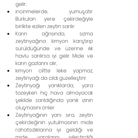
gelir;
incinmelerde, yumuşatır. 
Burkulan yere çekirdeğiyle 
birlikte ezilen zeytin sarılır.
Karın ağrısında, sızma 
zeytinyağına kimyon karıştırıp 
sürüldüğünde ve üzerine ılık 
havlu sarılırsa iyi gelir. Mide ve 
karın gazlarını alır,
kimyon ciltte leke yapmaz, 
zeytinyağı da cildi güzelleştirir.
Zeytinyağı yanıklarda, yara 
tazeyken hiç hava almayacak 
şekilde sarıldığında yanık izinin 
oluşmasını önler.
Zeytinyağının yanı sıra, zeytin 
çekirdeğinin yutulmasının mide 
rahatsızlıklarına iyi geldiği ve 
mide yaralarını iyileştirdiği 