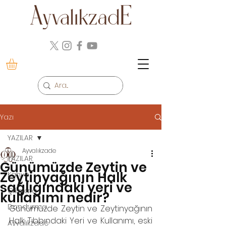
Yazı
YAZILAR
Ayvalıkzade
YAZILAR
Günümüzde Zeytin ve
Zeytinyağının Halk
Kahve
sağlığındaki yeri ve
Çikolata
kullanımı nedir?
Dondurma
Günümüzde Zeytin ve Zeytinyağının 
Halk Tıbbındaki Yeri ve Kullanımı, eski 
Ayvalıkzade