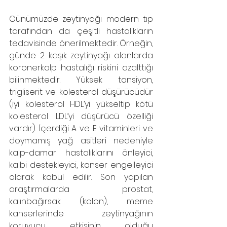
Günümüzde zeytinyağı modern tıp 
tarafından da çeşitli hastalıkların 
tedavisinde önerilmektedir. Örneğin, 
günde 2 kaşık zeytinyağı alanlarda 
koronerkalp hastalığı riskini azalttığı 
bilinmektedir. Yüksek tansiyon, 
trigliserit ve kolesterol düşürücüdür 
(iyi kolesterol HDL’yi yükseltip kötü 
kolesterol LDL’yi düşürücü özelliği 
vardır). İçerdiği A ve E vitaminleri ve 
doymamış yağ asitleri nedeniyle 
kalp-damar hastalıklarını önleyici, 
kalbi destekleyici, kanser engelleyici 
olarak kabul edilir. Son yapılan 
araştırmalarda prostat, 
kalınbağırsak (kolon), meme 
kanserlerinde zeytinyağının 
koruyucu etkisinin olduğu 